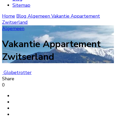
Sitemap
Home
Blog
Algemeen
Vakantie Appartement
Zwitserland
Algemeen
Vakantie Appartement
Zwitserland
Globetrotter
Share
0