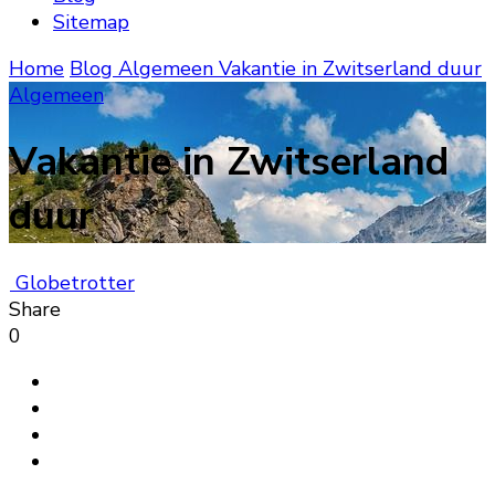
Sitemap
Home
Blog
Algemeen
Vakantie in Zwitserland duur
Algemeen
Vakantie in Zwitserland
duur
Globetrotter
Share
0