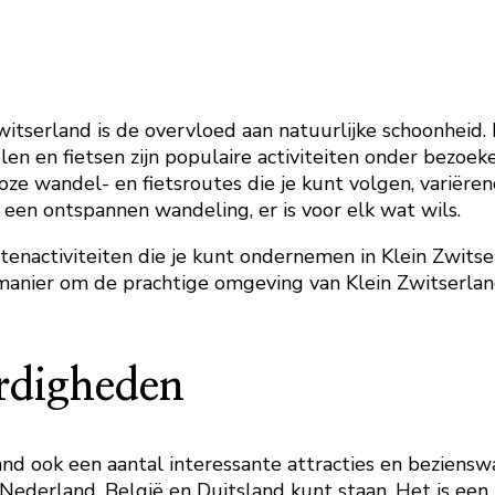
tserland is de overvloed aan natuurlijke schoonheid. 
len en fietsen zijn populaire activiteiten onder bezoe
loze wandel- en fietsroutes die je kunt volgen, variëren
een ontspannen wandeling, er is voor elk wat wils.
itenactiviteiten die je kunt ondernemen in Klein Zwits
manier om de prachtige omgeving van Klein Zwitserland
ardigheden
and ook een aantal interessante attracties en beziens
ederland, België en Duitsland kunt staan. Het is een u