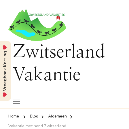
Zwitserland
Vroegboek Korting
Vakantie
Home
Blog
Algemeen
Vakantie met hond Zwitserland