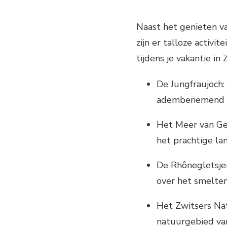
Naast het genieten va
zijn er talloze activ
tijdens je vakantie in
De Jungfraujoch:
adembenemend ui
Het Meer van Ge
het prachtige la
De Rhônegletsje
over het smelten
Het Zwitsers Nat
natuurgebied va