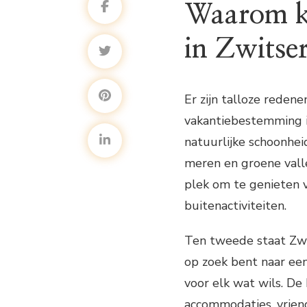
Waarom ki
in Zwitse
Er zijn talloze rede
vakantiebestemming i
natuurlijke schoonhei
meren en groene valle
plek om te genieten 
buitenactiviteiten.
Ten tweede staat Zwit
op zoek bent naar een 
voor elk wat wils. De
accommodaties, vriend