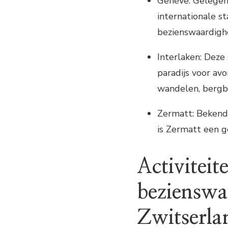
Genève: Gelegen
internationale s
bezienswaardigh
Interlaken: Deze
paradijs voor avo
wandelen, bergbe
Zermatt: Bekend 
is Zermatt een 
Activiteit
bezienswa
Zwitserla