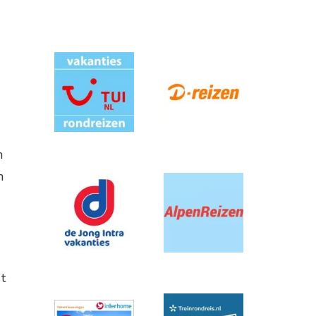
n
n
st