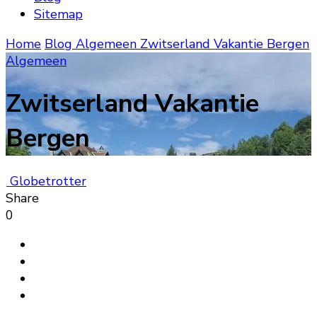
Sitemap
Home
Blog
Algemeen
Zwitserland Vakantie Bergen
Algemeen
Zwitserland Vakantie
Bergen
Globetrotter
Share
0